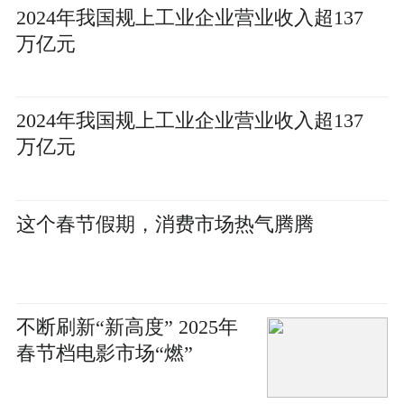
2024年我国规上工业企业营业收入超137
万亿元
2024年我国规上工业企业营业收入超137
万亿元
这个春节假期，消费市场热气腾腾
不断刷新“新高度” 2025年
春节档电影市场“燃”