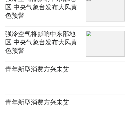
区 中央气象台发布大风黄
色预警
强冷空气将影响中东部地
区 中央气象台发布大风黄
色预警
青年新型消费方兴未艾
青年新型消费方兴未艾