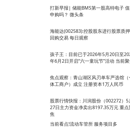
打新早报| 储能BMS第一股高特电子 
申购吗？ 微头条
海能达(002583):控股股东进行股票质
回购交易 每日观察
孩子王：目前已于2026年5月20日至20
年6月2日开启“六一童玩节”活动 当前
焦点观察：青山湖区风刃单车严选馆（
体工商户）成立 注册资本1万人民币
股票行情快报：川润股份（002272）5
27日主力资金净卖出8197.35万元 重点
焦
当前看点!流动车管所 服务项目多