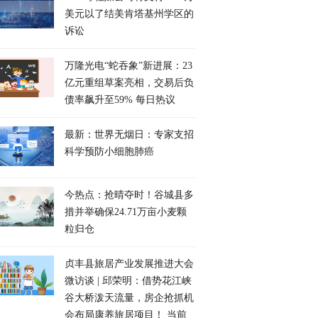
美元以了结美肯塔基州学区的
诉讼
万隆光电“蛇吞象”新进展：23
亿元重组草案亮相，交易后负
债率飙升至59% 每日热议
最新：世界无烟日：专家支招
科学预防小细胞肺癌
今热点：抢晴夺时！谷城县多
措并举确保24.71万亩小麦颗
粒归仓
贞丰县旅居产业发展推进大会
微访谈 | 邱荣明：借势花江峡
谷大桥泼天流量，房企抢抓机
会布局康养旅居项目！ 当前