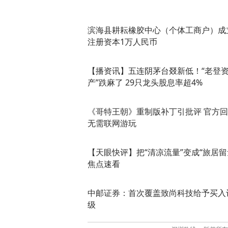
滨海县耕耘橡胶中心（个体工商户）成
注册资本1万人民币
【播资讯】五连阴茅台叕新低！“老登
产”跌麻了 29只龙头股息率超4%
《哥特王朝》重制版补丁引批评 官方
无需联网游玩
【天眼快评】把“清凉流量”变成“旅居留
焦点速看
中邮证券：首次覆盖致尚科技给予买入
级