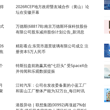
值得
2026RCEP地方政府暨友城合作（黄山）论
坛在安徽开幕
押式
万德斯(688178):南京万德斯环保科技股份
有限公司股东减持股份计划公告_新消息
26
精彩看点:东莞市愿景玻璃有限公司成立 注
聚焦
册资本5万人民币
个
特斯拉盘前跑赢其他“七巨头” 受SpaceX合
并传闻和乐观数据提振
月
江铃汽车：公司在发改委备案的小蓝工厂
聚
和富山工厂整体产能为32万台_每日时讯
港股异动 | 联想集团(00992)再涨超7%创