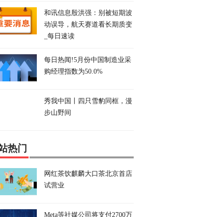
和讯信息殷洪强：别被短期波
动误导，航天赛道看长期质变
_每日速读
每日热闻!5月份中国制造业采
购经理指数为50.0%
秀我中国丨四只雪豹同框，漫
步山野间
站热门
网红茶饮麒麟大口茶北京首店
试营业
Meta等社媒公司将支付2700万