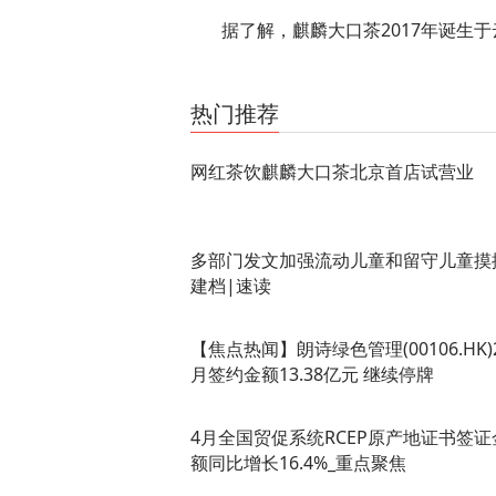
据了解，麒麟大口茶2017年诞生
关键词：
麒麟
北京
茶饮
试营业
首店
目前
门店
热门推荐
网红茶饮麒麟大口茶北京首店试营业
多部门发文加强流动儿童和留守儿童摸
建档|速读
【焦点热闻】朗诗绿色管理(00106.HK)2
月签约金额13.38亿元 继续停牌
4月全国贸促系统RCEP原产地证书签证
额同比增长16.4%_重点聚焦