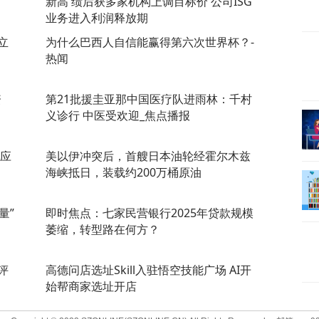
新高 绩后获多家机构上调目标价 公司ISG
业务进入利润释放期
立
为什么巴西人自信能赢得第六次世界杯？-
热闻
资
第21批援圭亚那中国医疗队进雨林：千村
义诊行 中医受欢迎_焦点播报
回应
美以伊冲突后，首艘日本油轮经霍尔木兹
海峡抵日，装载约200万桶原油
量”
即时焦点：七家民营银行2025年贷款规模
萎缩，转型路在何方？
评
高德问店选址Skill入驻悟空技能广场 AI开
始帮商家选址开店