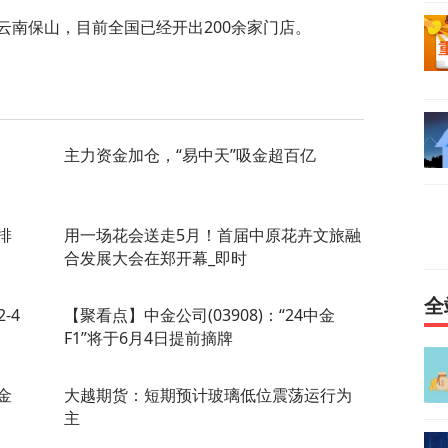
于云南保山，目前全国已经开出200余家门店。
主力资金加仓，“易中天”吸金超百亿
排
用一场花会送走5月！首届中原花卉文旅融
合发展大会在郑开幕_即时
全
-4
【聚看点】中金公司(03908)：“24中金
F1”将于6月4日提前摘牌
金
大越期货：短期预计玻璃低位震荡运行为
主