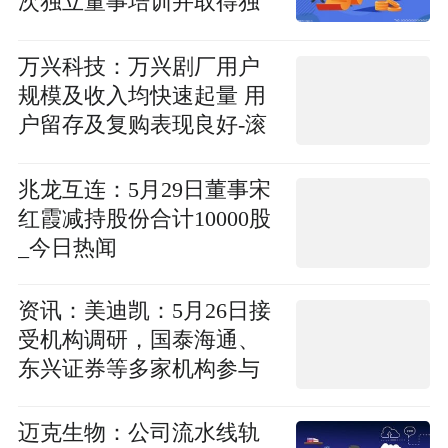
次独立董事培训并取得独
立董事资格证书的书面承
诺-应晶
万兴科技：万兴剧厂用户
规模及收入均快速起量 用
户留存及复购表现良好-滚
动
兆龙互连：5月29日董事宋
红霞减持股份合计10000股
_今日热闻
资讯：美迪凯：5月26日接
受机构调研，国泰海通、
东兴证券等多家机构参与
迈克生物：公司流水线轨