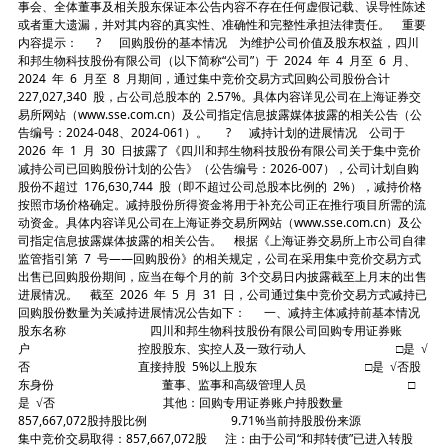
事会、全体董事及相关股东保证本公告内容不存在任何虚假记载、误导性陈述
或者重大遗漏，并对其内容的真实性、准确性和完整性承担法律责任。 重要
内容提示： ? 回购股份的基本情况 为维护公司价值及股东权益，四川
和邦生物科技股份有限公司（以下简称“公司”）于 2024 年 4 月至 6 月、
2024 年 6 月至 8 月期间，通过集中竞价交易方式回购公司股份合计
227,027,340 股，占公司总股本的 2.57%。具体内容详见公司在上海证券交
易所网站（www.sse.com.cn）及公司指定信息披露媒体披露的相关公告（公
告编号：2024-048、2024-061）。 ? 减持计划的进展情况 公司于
2026 年 1 月 30 日披露了《四川和邦生物科技股份有限公司关于集中竞价
减持公司已回购股份计划的公告》（公告编号：2026-007），公司计划自购
股份不超过 176,630,744 股（即不超过公司总股本比例的 2%），减持价格
按照市场价格确定。减持股份所得资金将用于补充公司正在推行项目所需的流
动资金。具体内容详见公司在上海证券交易所网站（www.sse.com.cn）及公
司指定信息披露媒体披露的相关公告。 根据《上海证券交易所上市公司自律
监管指引第 7 号——回购股份》的相关规定，公司在采用集中竞价交易方式
出售已回购股份期间，应当在每个月的前 3个交易日内披露截至上月末的出售
进展情况。 截至 2026 年 5 月 31 日，公司通过集中竞价交易方式减持已
回购股份数量为关减持进展情况公告如下： 一、减持主体减持前基本情况
股东名称 四川和邦生物科技股份有限公司回购专用证券账
户 控股股东、实控人及一致行动人 □是 √
否 直接持股 5%以上股东 □是 √否股
东身份 董事、监事和高级管理人员 □
是 √否 其他：回购专用证券账户持股数量
857,667,072股持股比例 9.71%当前持股股份来源
集中竞价交易取得：857,667,072股 注：由于公司“和邦转债”已进入转股