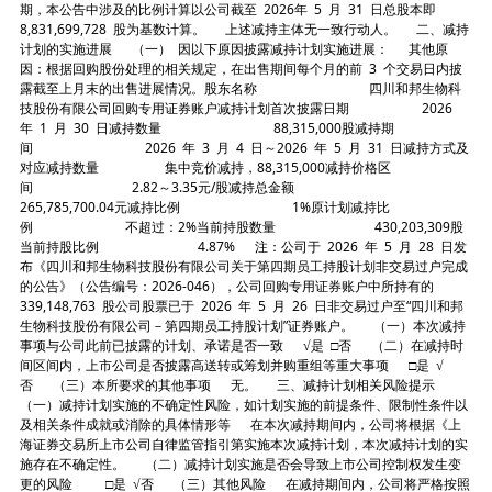
期，本公告中涉及的比例计算以公司截至 2026年 5 月 31 日总股本即
8,831,699,728 股为基数计算。 上述减持主体无一致行动人。 二、减持
计划的实施进展 （一） 因以下原因披露减持计划实施进展： 其他原
因：根据回购股份处理的相关规定，在出售期间每个月的前 3 个交易日内披
露截至上月末的出售进展情况。股东名称 四川和邦生物科
技股份有限公司回购专用证券账户减持计划首次披露日期 2026
年 1 月 30 日减持数量 88,315,000股减持期
间 2026 年 3 月 4 日～2026 年 5 月 31 日减持方式及
对应减持数量 集中竞价减持，88,315,000减持价格区
间 2.82～3.35元/股减持总金额
265,785,700.04元减持比例 1%原计划减持比
例 不超过：2%当前持股数量 430,203,309股
当前持股比例 4.87% 注：公司于 2026 年 5 月 28 日发
布《四川和邦生物科技股份有限公司关于第四期员工持股计划非交易过户完成
的公告》（公告编号：2026-046），公司回购专用证券账户中所持有的
339,148,763 股公司股票已于 2026 年 5 月 26 日非交易过户至“四川和邦
生物科技股份有限公司－第四期员工持股计划”证券账户。 （一）本次减持
事项与公司此前已披露的计划、承诺是否一致 √是 □否 （二）在减持时
间区间内，上市公司是否披露高送转或筹划并购重组等重大事项 □是 √
否 （三）本所要求的其他事项 无。 三、减持计划相关风险提示
（一）减持计划实施的不确定性风险，如计划实施的前提条件、限制性条件以
及相关条件成就或消除的具体情形等 在本次减持期间内，公司将根据《上
海证券交易所上市公司自律监管指引第实施本次减持计划，本次减持计划的实
施存在不确定性。 （二）减持计划实施是否会导致上市公司控制权发生变
更的风险 □是 √否 （三）其他风险 在减持期间内，公司将严格按照