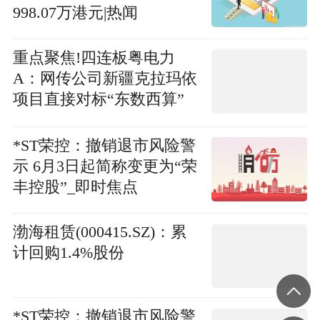
998.07万港元|热闻
重点聚焦!四连板粤电力
A：网传公司新疆克拉玛依
项目直接对标“东数西算”
存在夸大成分
*ST荣控：撤销退市风险警
示 6月3日起简称变更为“荣
丰控股”_即时焦点
渤海租赁(000415.SZ)：累
计回购1.4%股份
*ST荣控：撤销退市风险警