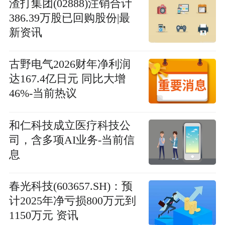
渣打集团(02888)注销合计
386.39万股已回购股份|最
新资讯
古野电气2026财年净利润
达167.4亿日元 同比大增
46%-当前热议
和仁科技成立医疗科技公
司，含多项AI业务-当前信
息
春光科技(603657.SH)：预
计2025年净亏损800万元到
1150万元 资讯