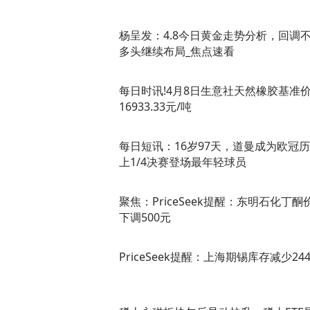
杨呈发：4.8今日黄金走势分析，回调
多头继续布局_焦点速看
每日时讯!4月8日生意社天然橡胶基准
16933.33元/吨
每日短讯：16岁97天，道曼成为欧冠
上1/4决赛登场最年轻球员
聚焦：PriceSeek提醒：东明石化丁酮
下调500元
PriceSeek提醒：上海期锡库存减少24