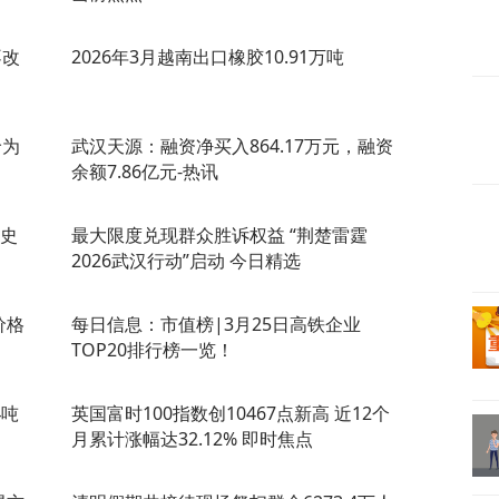
不改
2026年3月越南出口橡胶10.91万吨
价为
武汉天源：融资净买入864.17万元，融资
余额7.86亿元-热讯
历史
最大限度兑现群众胜诉权益 “荆楚雷霆
2026武汉行动”启动 今日精选
价格
每日信息：市值榜|3月25日高铁企业
TOP20排行榜一览！
4吨
英国富时100指数创10467点新高 近12个
月累计涨幅达32.12% 即时焦点