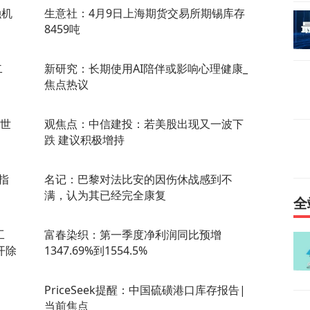
融机
生意社：4月9日上海期货交易所期锡库存
8459吨
二
新研究：长期使用AI陪伴或影响心理健康_
焦点热议
年世
观焦点：中信建投：若美股出现又一波下
跌 建议积极增持
指
名记：巴黎对法比安的因伤休战感到不
满，认为其已经完全康复
全
工
富春染织：第一季度净利润同比预增
开除
1347.69%到1554.5%
PriceSeek提醒：中国硫磺港口库存报告|
当前焦点