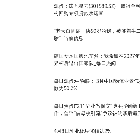
观点：诺瓦星云(301589.SZ)：取得金
构回购专项贷款承诺函
“老大自闭症，快50岁的我，被催着生
胎”|当前信息
韩国女足国脚池笑然：我希望在2027
界杯后退出国家队_每日热闻
每日观点:中物联： 3月中国物流业景气
数为50.2%
每日焦点!“211毕业当保安”博主找到新
作，曾陷“借母校引流”争议被约谈后遭
4月8日乳业板块涨幅达2%