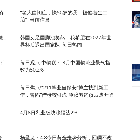
存
“老大自闭症，快50岁的我，被催着生二
胎”|当前信息
康_
韩国女足国脚池笑然：我希望在2027年世
界杯后退出国家队_每日热闻
下
每日观点:中物联： 3月中国物流业景气指
数为50.2%
每日焦点!“211毕业当保安”博主找到新工
作，曾陷“借母校引流”争议被约谈后遭开除
4月8日乳业板块涨幅达2%
告|
杨呈发：4.8今日黄金走势分析，回调不改