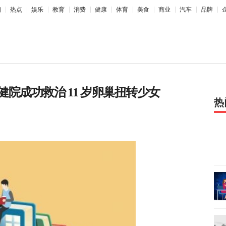
相
热点
娱乐
教育
消费
健康
体育
美食
商业
汽车
品牌
院成功救治 11 岁卵巢扭转少女
热