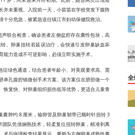
11 岁，尚未迎来月经初潮。此前，她曾两次出现短
长并未重视。入院前一天，小苗苗在学校突发下腹阵
情十分危急，被紧急送往镇江市妇幼保健院救治。
科超声联合检查，确诊患者左侧盆腔存在囊性包块，高
扭转。卵巢扭转若延误治疗，会快速引发卵巢缺血坏
育能力造成不可逆影响，必须立即实施手术。
急症绿色通道，结合患者年龄小、对美观要求高、需
全
脐单孔腹腔镜微创手术方案。该方案仅在脐部做一个
、恢复快、对卵巢组织损伤低等优势，更适合儿童青
囊肿约 8 厘米，输卵管及卵巢韧带已顺时针扭转 3
手术团队凭借娴熟技术，轻柔复位扭转卵巢，精准剥离
。术后病理检查结果显示，囊肿为左侧卵巢成熟性囊