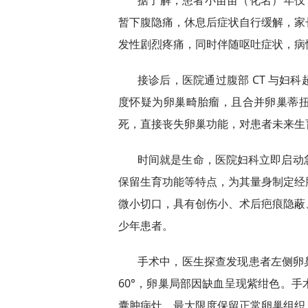
据了解，患者小苗苗（化名）年仅 
暂下腹隐痛，休息后症状自行缓解，家
发性剧烈疼痛，同时伴随呕吐症状，病
接诊后，医院通过腹部 CT 与妇
度怀疑为卵巢畸胎瘤，且合并卵巢蒂
死，直接丧失卵巢功能，对患者未来生
时间就是生命，医院妇科立即启动
保留生育功能等特点，为其量身制定经
微小切口，具有创伤小、术后疤痕隐蔽
少年患者。
手术中，医生探查发现患者左侧卵巢
60°，卵巢局部因缺血呈现紫绀色。
囊肿病灶，最大限度保留正常卵巢组织