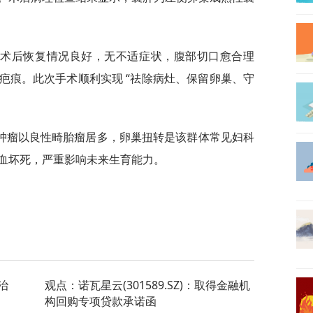
苗术后恢复情况良好，无不适症状，腹部切口愈合理
疤痕。此次手术顺利实现 “祛除病灶、保留卵巢、守
肿瘤以良性畸胎瘤居多，卵巢扭转是该群体常见妇科
血坏死，严重影响未来生育能力。
治
观点：诺瓦星云(301589.SZ)：取得金融机
构回购专项贷款承诺函