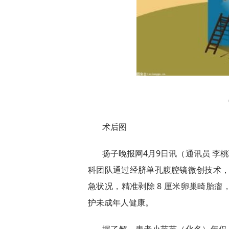
术后图
扬子晚报网4月9日讯（通讯员 李桃
科团队通过经脐单孔腹腔镜微创技术，成功
急状况，精准剥除 8 厘米卵巢畸胎
护未成年人健康。