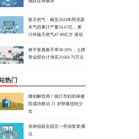
领跌证券板块
新天然气：截至2024年阿克莫
木气田累计产量54.67亿，累
计外输天然气47.80亿方 滚动
林平发展换手率30.26%，上榜
营业部合计净买入664.70万元
站热门
微创解危局！镇江市妇幼保健
院成功救治 11 岁卵巢扭转少
女
张帅拟获全国五一劳动奖章|看
点