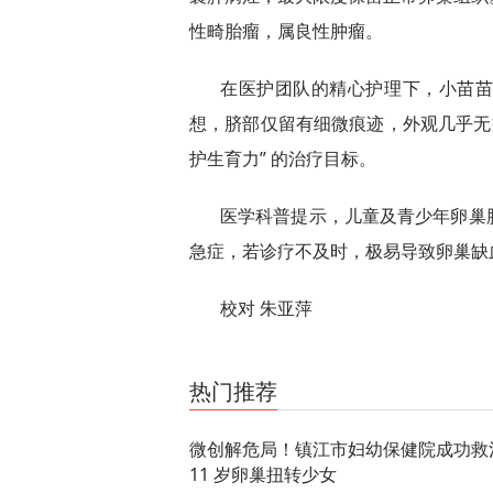
性畸胎瘤，属良性肿瘤。
在医护团队的精心护理下，小苗
想，脐部仅留有细微痕迹，外观几乎无
护生育力” 的治疗目标。
医学科普提示，儿童及青少年卵巢
急症，若诊疗不及时，极易导致卵巢缺
校对 朱亚萍
关键词：
最新资讯
热门推荐
微创解危局！镇江市妇幼保健院成功救
11 岁卵巢扭转少女