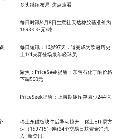
多头继续布局_焦点速看
每日时讯!4月8日生意社天然橡胶基准价为
16933.33元/吨
资
每日短讯：16岁97天，道曼成为欧冠历史
上1/4决赛登场最年轻球员
聚焦：PriceSeek提醒：东明石化丁酮价格
下调500元
PriceSeek提醒：上海期锡库存减少244吨
个
稀土永磁板块午后异动拉升，稀土ETF易方
达（159715）连续4个交易日获资金净流
入|新资讯