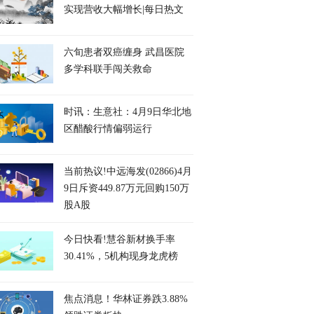
实现营收大幅增长|每日热文
六旬患者双癌缠身 武昌医院
多学科联手闯关救命
时讯：生意社：4月9日华北地
区醋酸行情偏弱运行
当前热议!中远海发(02866)4月
9日斥资449.87万元回购150万
股A股
今日快看!慧谷新材换手率
30.41%，5机构现身龙虎榜
焦点消息！华林证券跌3.88%