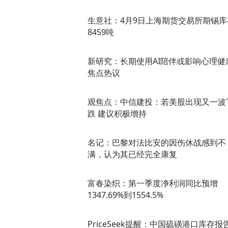
生意社：4月9日上海期货交易所期锡库
8459吨
新研究：长期使用AI陪伴或影响心理健
焦点热议
观焦点：中信建投：若美股出现又一波
跌 建议积极增持
名记：巴黎对法比安的因伤休战感到不
满，认为其已经完全康复
富春染织：第一季度净利润同比预增
1347.69%到1554.5%
PriceSeek提醒：中国硫磺港口库存报