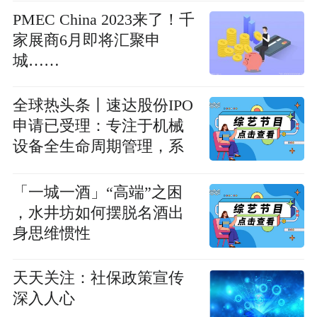
PMEC China 2023来了！千
家展商6月即将汇聚申
城……
全球热头条丨速达股份IPO
申请已受理：专注于机械
设备全生命周期管理，系
国内较大的煤炭综采设备
后市场专业服务商
「一城一酒」“高端”之困
，水井坊如何摆脱名酒出
身思维惯性
天天关注：社保政策宣传
深入人心