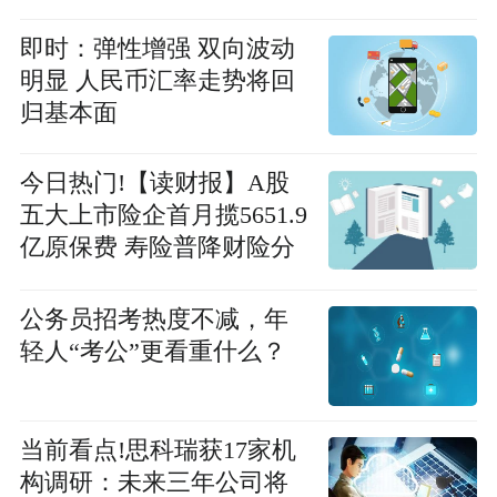
即时：弹性增强 双向波动
明显 人民币汇率走势将回
归基本面
今日热门!【读财报】A股
五大上市险企首月揽5651.9
亿原保费 寿险普降财险分
化
公务员招考热度不减，年
轻人“考公”更看重什么？
当前看点!思科瑞获17家机
构调研：未来三年公司将