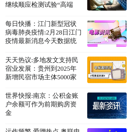
继续顺应检测试验“高端
化、精细化、规模化”发展
战略，升级高端电子元器
每日快播：江门新型冠状
件检测试验技术，开展宇
病毒肺炎疫情:2月28日江门
航级检测试验（附调研问
疫情最新消息今天数据统
答）
计情况通报
天天热议:多地发文支持民
宿业发展：贵州到2025年
新增民宿市场主体5000家
世界快报:南京：公积金账
户余额可作为前期购房资
金
运作频繁 爱蹭热点 奥联电