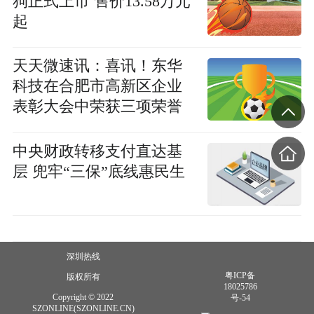
狗正式上市 售价13.58万元
起
天天微速讯：喜讯！东华
科技在合肥市高新区企业
表彰大会中荣获三项荣誉
中央财政转移支付直达基
层 兜牢“三保”底线惠民生
深圳热线
粤ICP备
版权所有
18025786
Copyright © 2022
号-54
SZONLINE(SZONLINE.CN)