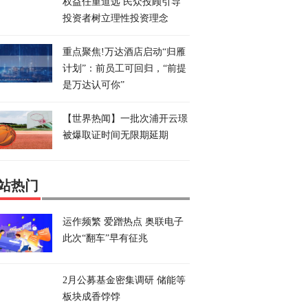
权益任重道远 民众投顾引导
投资者树立理性投资理念
重点聚焦!万达酒店启动“归雁
计划”：前员工可回归，“前提
是万达认可你”
【世界热闻】一批次浦开云璟
被爆取证时间无限期延期
站热门
运作频繁 爱蹭热点 奥联电子
此次“翻车”早有征兆
2月公募基金密集调研 储能等
板块成香饽饽