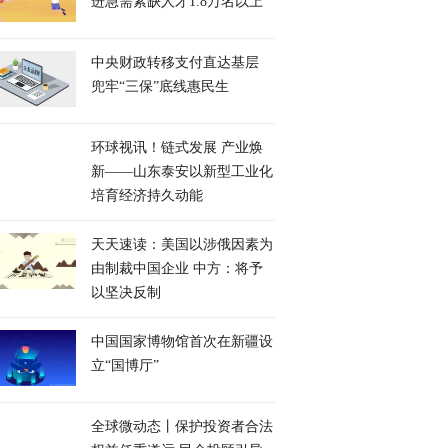
进急需紧缺人才1.8万名以上
中央财政转移支付直达基层
兜牢“三保”底线惠民生
环球视讯！链式发展 产业焕
新——山东泰安以新型工业化
培育经济持久动能
天天速读：美国以涉俄因素为
由制裁中国企业 中方：将予
以坚决反制
中国国家博物馆首次在新疆设
立“国博厅”
全球微动态丨保护投资者合法