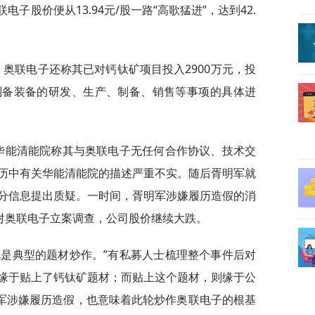
电子股价便从13.94元/股一路“高歌猛进”，达到42.
，奥联电子还称其已对钙钛矿项目投入2900万元，投
制备装备的研发、生产、制备、销售等事项的具体进
是华能清能院称其与奥联电子无任何合作协议、技术交
历中有关华能清能院的描述严重不实。随后胥明军就
分信息提出质疑。一时间，胥明军涉嫌履历造假的消
布对奥联电子立案调查，公司股价继续大跌。
说是典型的题材炒作。”有私募人士梳理整个事件后对
缘于贴上了钙钛矿题材；而贴上这个题材，则缘于公
明军涉嫌履历造假，也意味着此轮炒作奥联电子的根基