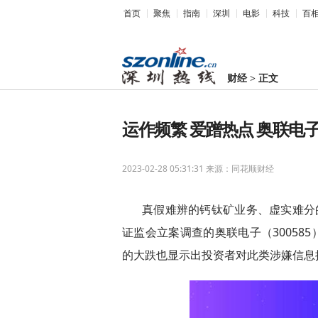
首页
聚焦
指南
深圳
电影
科技
百
财经
>
正文
运作频繁 爱蹭热点 奥联电
2023-02-28 05:31:31
来源：同花顺财经
真假难辨的钙钛矿业务、虚实难分
证监会立案调查的奥联电子（300585
的大跌也显示出投资者对此类涉嫌信息