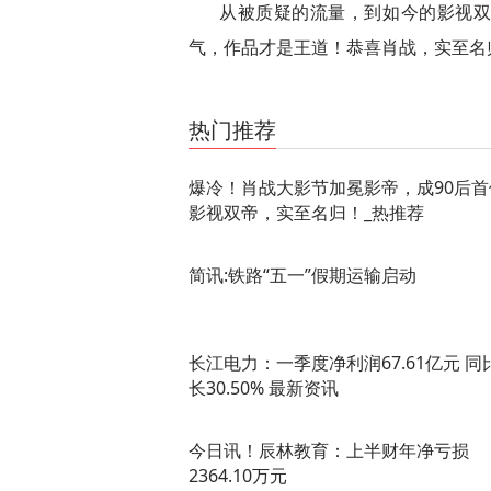
从被质疑的流量，到如今的影视
气，作品才是王道！恭喜肖战，实至名
关键词：
肖战
影帝
孔笙
影后
视帝
大影节
热门推荐
爆冷！肖战大影节加冕影帝，成90后首
影视双帝，实至名归！_热推荐
简讯:铁路“五一”假期运输启动
长江电力：一季度净利润67.61亿元 同
长30.50% 最新资讯
今日讯！辰林教育：上半财年净亏损
2364.10万元