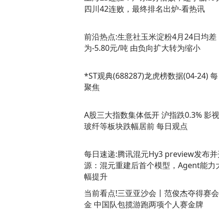
四川42连败，最终排名出炉-看热讯
前沿热点:生意社玉米淀粉4月24日均差
为-5.80元/吨 由负向扩大转为缩小
*ST观典(688287)龙虎榜数据(04-24) 
聚焦
A股三大指数集体低开 沪指跌0.3% 影
玻纤等板块跌幅居前 每日观点
每日速递:腾讯混元Hy3 preview发布
源：混元重建后首个模型，Agent能力
幅提升
当前看点!三亚亚沙会丨范俊杰夺得赛
金 中国队包揽游跑两项个人赛金牌