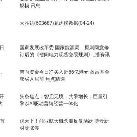
规模 讯息
大胜达(603687)龙虎榜数据(04-24)
每日
国家发展改革委 国家能源局：原则同意修
订后的《省间电力现货交易规则》_播资讯
视、
南向资金今日净买入近86亿港元 盈富基金
获买入居前 焦点精选
并开
头条焦点：智启无境，共擎增长：巨量引
大
擎以AI驱动营销经营一体化
会首
观天下！商业航天概念股反复活跃 博云新
材等涨停