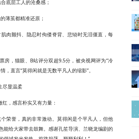
，贴合底层工人的沧桑感；
尖的薄茧都精准还原；
懦时肌肉颤抖、隐忍时佝偻脊背、悲恸时无泪僵直，每
2亿票房，猫眼、B站评分双超9.5分，被央视网评为“冷
情，直言“莫得闲就是无数平凡人的缩影”。
生尽显温柔
微红，感言朴实又有力量：
这个荣誉，真的非常激动。莫得闲是个平凡人，但他
色能给大家带去鼓舞。感谢孔笙导演、兰晓龙编剧的
的领域发光发热，前路坦荡，顺顺利利！”