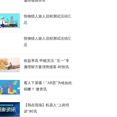
邀你做推荐官
怪物猎人旅人启程测试活动汇
总
怪物猎人旅人启程测试活动汇
总
收益率高 申赎灵活 “五一”专
属理财方案强势揽客-时快讯
看人下菜碟！“AB货”为啥如此
猖獗？ 微资讯
【我在现场】机器人“上岗培
训”|时讯