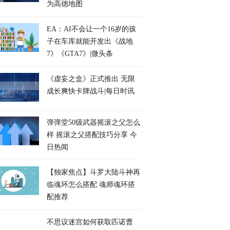
为高德地图
EA：AI不会让一个16岁的孩
子在车库就能开发出《战地
7》《GTA7》|微头条
《虚妄之盒》正式推出 无限
成长爽快卡牌战斗|每日时讯
弹弹堂50级武器摇滚之父怎么
样 摇滚之父搭配技巧分享 今
日热闻
【独家焦点】斗罗大陆斗神再
临魂环怎么搭配 魂师魂环搭
配推荐
不思议迷宫如何获取匹诺曹