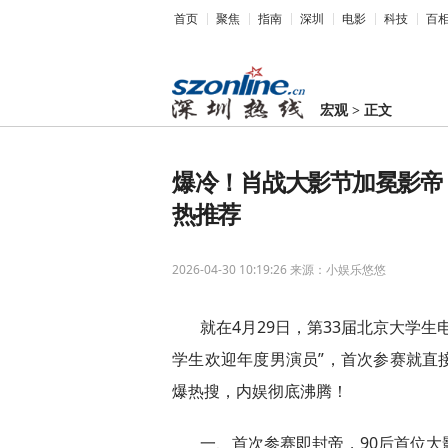
首页
聚焦
指南
深圳
电影
科技
百
宏观
>
正文
爆冷！肖战大影节加冕影帝
热推荐
2026-04-30 10:19:26
来源：小娱乐悠悠
就在4月29日，第33届北京大学
学生欢迎年度男演员”，首次参赛就直
爆热搜，内娱彻底沸腾！
一、首次参赛即封帝，90后首位大