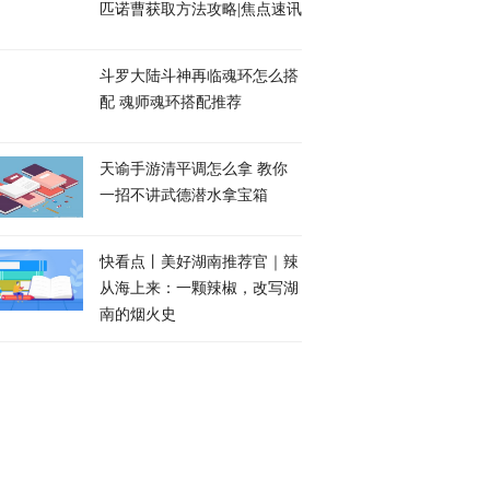
匹诺曹获取方法攻略|焦点速讯
斗罗大陆斗神再临魂环怎么搭
配 魂师魂环搭配推荐
天谕手游清平调怎么拿 教你
一招不讲武德潜水拿宝箱
快看点丨美好湖南推荐官｜辣
从海上来：一颗辣椒，改写湖
南的烟火史