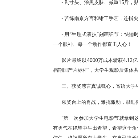
- 剃寸头、涂黑皮肤、减重15斤
- 苦练南京方言和钳工手艺，连指
- 用“生理式演技”刻画细节：怯
一个眼神、每一个动作都直击人心！
影片最终以4000万成本斩获4.1
档期国产片标杆”，大学生观影后集体共
三、获奖感言真诚戳心，寄语大学
领奖台上的肖战，难掩激动，眼眶
“第一次参加大学生电影节就拿到
有勇气在绝望中生出希望，希望这个角
信任，也祝愿所有大学生，在自己擅长