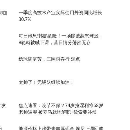
家咖
一季度高技术产业实际使用外资同比增长
30.7%
每日讯息!韩鹏危险！一场惨败惹怒球迷，
8轮就被喊下课，昔日情分荡然无存
绣球满庭芳，三园踏春行 观点
太帅了！无锡队继续加油！
维发
焦点速看：晚节不保？74岁拉涅利将68岁
老帅逼哭 被罗马就地解职+欲索要补偿
分
能源价格上涨带来丰厚现金 埃尼上调回购