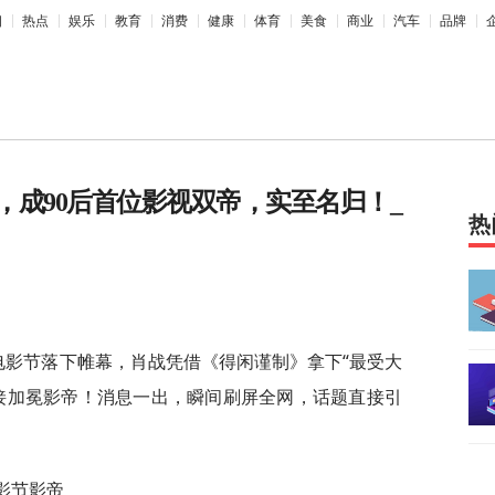
相
热点
娱乐
教育
消费
健康
体育
美食
商业
汽车
品牌
，成90后首位影视双帝，实至名归！_
热
生电影节落下帷幕，肖战凭借《得闲谨制》拿下“最受大
接加冕影帝！消息一出，瞬间刷屏全网，话题直接引
影节影帝