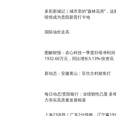
多彩新城记｜城市里的“森林花房”，这
啡馆成为贵阳新晋打卡地
国际油价走高
图解财报：农心科技一季度归母净利润
1932.66万元，同比增长5.13%-快资讯
新动态：安徽黄山：呈坎古村嬉鱼灯
每日动态!贵阳银行：业绩韧性凸显 多
力夯实高质量发展根基
上海23连胜！广东2分惜败，辽宁赢19