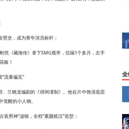
：
年龄壁垒，成为青年演员标杆；
他刚凭《藏海传》拿下SMG视帝，仅隔1个多月，左手
花板！
全
“流量偏见”
导、兰晓龙编剧的《得闲谨制》。他在片中饰演底层
中觉醒的小人物。
古装男神”滤镜，全程“素颜糙汉”造型：