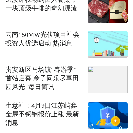
一块顶级牛排的奇幻漂流
云南150MW光伏项目社会
投资人优选启动 热消息
贵安新区马场镇“春游季”
首站启幕 亲子同乐尽享田
园风光_每日简讯
生意社：4月9日江苏屿鑫
金属不锈钢报价上涨 最新
消息