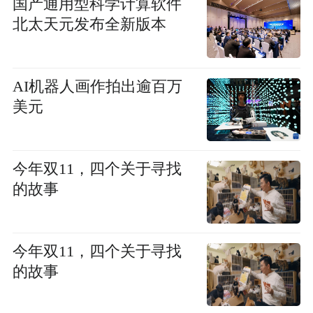
国产通用型科学计算软件
北太天元发布全新版本
AI机器人画作拍出逾百万
美元
今年双11，四个关于寻找
的故事
今年双11，四个关于寻找
的故事