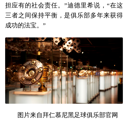
担应有的社会责任。”迪德里希说，“在这
三者之间保持平衡，是俱乐部多年来获得
成功的法宝。”
图片来自拜仁慕尼黑足球俱乐部官网