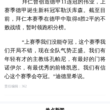
拜仁曾创造德甲11连冠的伟业，上
赛季德甲诞生新科冠军勒沃库森。截至目
前，拜仁本赛季在德甲中取得8胜2平的不
败战绩，暂时领跑积分榜。
“上赛季我们没能夺冠，这个赛季我
们开局不错，现在全队气势正盛。我们有
年轻有才的主教练孔帕尼，有最好的门将
诺伊尔，有最优秀的前锋凯恩。我们有信
心这个赛季会夺冠。”迪德里希说。
责任编辑：362