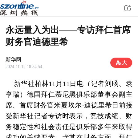
永远量入为出——专访拜仁首席
财务官迪德里希
新华网
2024-11-12 18:34:54
新华社柏林11月11日电（记者刘旸、袁
亨瑞）德国拜仁慕尼黑俱乐部董事会副主
席、首席财务官米夏埃尔·迪德里希日前接
受新华社记者专访时表示，竞技成绩、财
务稳定性和社会责任是俱乐部多年来取得
成功的关键要素，尤其在财务方面，拜仁