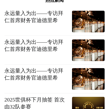
热点新闻
永远量入为出——专访拜
仁首席财务官迪德里希
永远量入为出——专访拜
仁首席财务官迪德里希
永远量入为出——专访拜
仁首席财务官迪德里希
2025世俱杯下月抽签 首次
由32队参赛