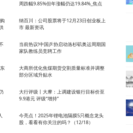
周跌幅9.85%但年涨幅仍达19.84%_焦点
申购
纳百川：公司股票将于12月23日创业板上
供
市 最新资讯
不
当前热议!中国乒协启动洛杉矶奥运周期国
家队教练员竞聘工作
股东
大商所优化焦煤期货交割质量标准并调整
部分区域升贴水
仍
大行评级丨大摩：上调建设银行目标价至
9.9港元 评级“增持”
人
今亮点！2025年锂电池隔膜5只概念龙头
股，看看有你关注的吗？（12/18）