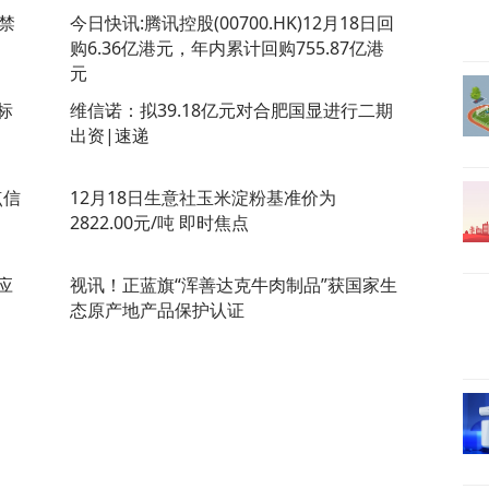
解禁
今日快讯:腾讯控股(00700.HK)12月18日回
购6.36亿港元，年内累计回购755.87亿港
元
标
维信诺：拟39.18亿元对合肥国显进行二期
出资|速递
点信
12月18日生意社玉米淀粉基准价为
2822.00元/吨 即时焦点
应
视讯！正蓝旗“浑善达克牛肉制品”获国家生
态原产地产品保护认证