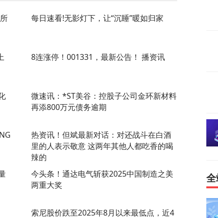
务所
每日速看!无影灯下，让“沉睡”暖如归家
上
8连涨停！001331，最新公告！ 播资讯
化
微速讯：*ST美谷：控股子公司金环新材料
再添800万元债务逾期
NG
热资讯！但斌最新对话：对还战斗在白酒
里的人表示敬意 这两年其他人都吃香的喝
辣的
量
今头条！通达电气斩获2025中国制造之美
全
两重大奖
索尼股价跌至2025年8月以来最低点，近4