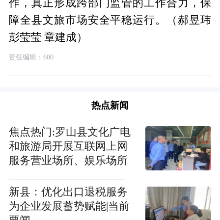
作，真正形成跨部门监管的工作合力，保
障全县文旅市场安全平稳运行。（郝昱玮
彭莹莹 章建成）
责任编辑：600
热点新闻
焦点热门:​罗山县文化广电
和旅游局开展互联网上网
服务营业场所、娱乐场所
“双随机、一公开”跨部门
联合检查行动
​新县：优化出口退税服务
为企业发展蓄势赋能|当前