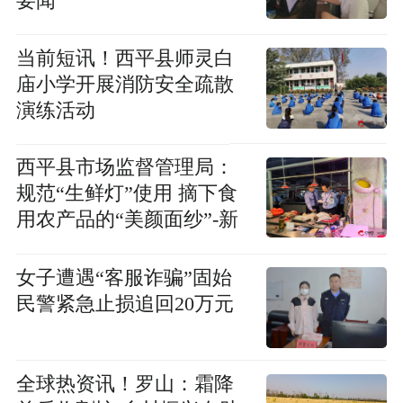
要闻
当前短讯！​西平县师灵白
庙小学开展消防安全疏散
演练活动
​西平县市场监督管理局：
规范“生鲜灯”使用 摘下食
用农产品的“美颜面纱”-新
视野
​女子遭遇“客服诈骗”固始
民警紧急止损追回20万元
全球热资讯！​罗山：霜降